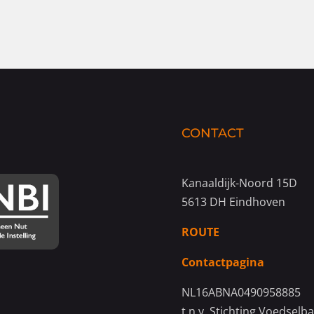
CONTACT
Kanaaldijk-Noord 15D
5613 DH Eindhoven
ROUTE
Contactpagina
NL16ABNA0490958885
t.n.v. Stichting Voedselb