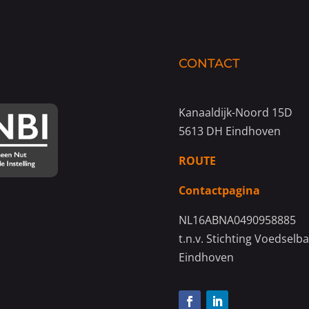
CONTACT
Kanaaldijk-Noord 15D
5613 DH Eindhoven
ROUTE
Contactpagina
NL16ABNA0490958885
t.n.v. Stichting Voedselb
Eindhoven