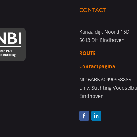
CONTACT
Kanaaldijk-Noord 15D
5613 DH Eindhoven
ROUTE
Contactpagina
NL16ABNA0490958885
t.n.v. Stichting Voedselb
Eindhoven