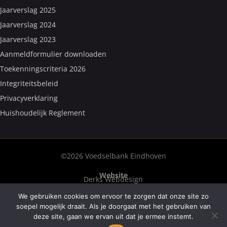
Jaarverslag 2025
Jaarverslag 2024
Jaarverslag 2023
Aanmeldformulier downloaden
Toekenningscriteria 2026
Integriteitsbeleid
Privacyverklaring
Huishoudelijk Reglement
©2026 Voedselbank Eindhoven
Website
Derks Webdesign
We gebruiken cookies om ervoor te zorgen dat onze site zo
Fotografie
Hick Fotografie
Frank van Welie
soepel mogelijk draait. Als je doorgaat met het gebruiken van
deze site, gaan we ervan uit dat je ermee instemt.
Tekst