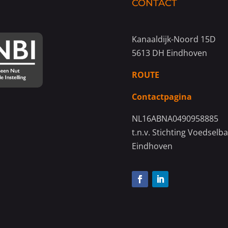
CONTACT
Kanaaldijk-Noord 15D
5613 DH Eindhoven
ROUTE
Contactpagina
NL16ABNA0490958885
t.n.v. Stichting Voedselb
Eindhoven