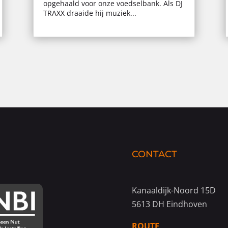
opgehaald voor onze voedselbank. Als DJ
TRAXX draaide hij muziek...
CONTACT
Kanaaldijk-Noord 15D
5613 DH Eindhoven
ROUTE