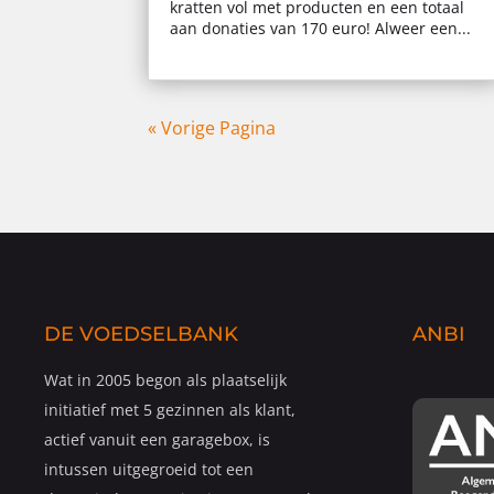
kratten vol met producten en een totaal
aan donaties van 170 euro! Alweer een...
« Vorige Pagina
DE VOEDSELBANK
ANBI
Wat in 2005 begon als plaatselijk
initiatief met 5 gezinnen als klant,
actief vanuit een garagebox, is
intussen uitgegroeid tot een