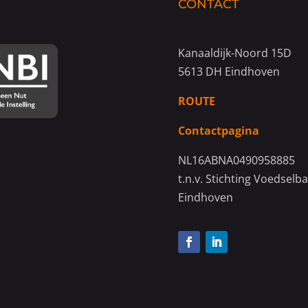
CONTACT
Kanaaldijk-Noord 15D
5613 DH Eindhoven
ROUTE
Contactpagina
NL16ABNA0490958885
t.n.v. Stichting Voedselb
Eindhoven