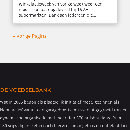
Winkelactieweek van vorige week weer een
mooi resultaat opgeleverd bij 16 AH
supermarkten! Dank aan iedereen die...
« Vorige Pagina
DE VOEDSELBANK
Wat in 2005 begon als plaatselijk initiatief met 5 gezinnen als
klant, actief vanuit een garagebox, is intussen uitgegroeid tot een
dynamische organisatie met meer dan 670 huishoudens. Ruim
180 vrijwilligers zetten zich hiervoor belangeloos en onbetaald in.