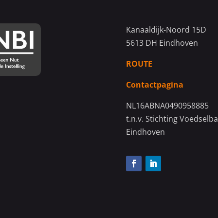
Kanaaldijk-Noord 15D
5613 DH Eindhoven
ROUTE
Contactpagina
NL16ABNA0490958885
t.n.v. Stichting Voedselb
Eindhoven