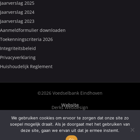
Jaarverslag 2025
Jaarverslag 2024
Jaarverslag 2023
Aanmeldformulier downloaden
Toekenningscriteria 2026
Integriteitsbeleid
Privacyverklaring
Huishoudelijk Reglement
©2026 Voedselbank Eindhoven
Website
Derks Webdesign
We gebruiken cookies om ervoor te zorgen dat onze site zo
Fotografie
Hick Fotografie
Frank van Welie
soepel mogelijk draait. Als je doorgaat met het gebruiken van
deze site, gaan we ervan uit dat je ermee instemt.
Tekst
Corry Fontein–De Haan
Ok